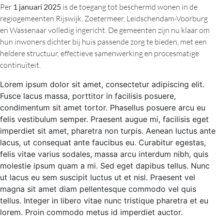
Per
1 januari 2025
is de toegang tot beschermd wonen in de
regiogemeenten Rijswijk, Zoetermeer, Leidschendam-Voorburg
en Wassenaar volledig ingericht. De gemeenten zijn nu klaar om
hun inwoners dichter bij huis passende zorg te bieden, met een
heldere structuur, effectieve samenwerking en procesmatige
continuïteit.
Lorem ipsum dolor sit amet, consectetur adipiscing elit.
Fusce lacus massa, porttitor in facilisis posuere,
condimentum sit amet tortor. Phasellus posuere arcu eu
felis vestibulum semper. Praesent augue mi, facilisis eget
imperdiet sit amet, pharetra non turpis. Aenean luctus ante
lacus, ut consequat ante faucibus eu. Curabitur egestas,
felis vitae varius sodales, massa arcu interdum nibh, quis
molestie ipsum quam a mi. Sed eget dapibus tellus. Nunc
ut lacus eu sem suscipit luctus ut et nisl. Praesent vel
magna sit amet diam pellentesque commodo vel quis
tellus. Integer in libero vitae nunc tristique pharetra et eu
lorem. Proin commodo metus id imperdiet auctor.​