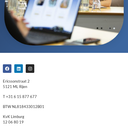
Ericssonstraat 2
5121 ML Rijen
T +31 6 15 877 677
BTW NL818433012B01
KvK Limburg
12 06 80 19