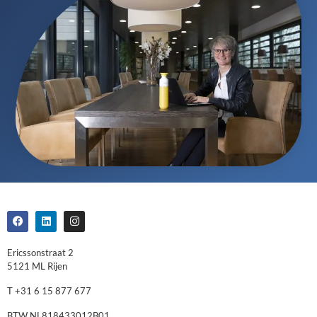
Ericssonstraat 2
5121 ML Rijen
T +31 6 15 877 677
BTW NL818433012B01